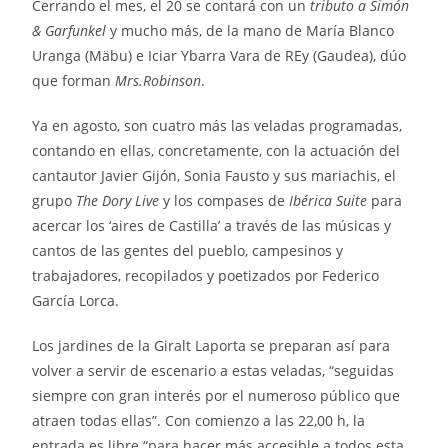
Cerrando el mes, el 20 se contará con un
tributo a Simón
& Garfunkel
y mucho más, de la mano de María Blanco
Uranga (Mäbu) e Iciar Ybarra Vara de REy (Gaudea), dúo
que forman
Mrs.Robinson
.
Ya en agosto, son cuatro más las veladas programadas,
contando en ellas, concretamente, con la actuación del
cantautor Javier Gijón, Sonia Fausto y sus mariachis, el
grupo
The Dory Live
y los compases de
Ibérica Suite
para
acercar los ‘aires de Castilla’ a través de las músicas y
cantos de las gentes del pueblo, campesinos y
trabajadores, recopilados y poetizados por Federico
García Lorca.
Los jardines de la Giralt Laporta se preparan así para
volver a servir de escenario a estas veladas, “seguidas
siempre con gran interés por el numeroso público que
atraen todas ellas”. Con comienzo a las 22,00 h, la
entrada es libre “para hacer más accesible a todos esta